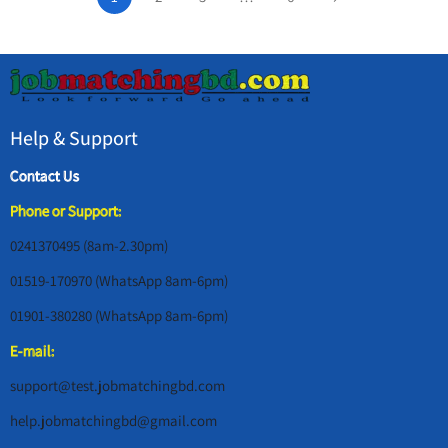
Help & Support
Contact Us
Phone or Support:
0241370495 (8am-2.30pm)
01519-170970 (WhatsApp 8am-6pm)
01901-380280 (WhatsApp 8am-6pm)
E-mail:
support@test.jobmatchingbd.com
help.jobmatchingbd@gmail.com