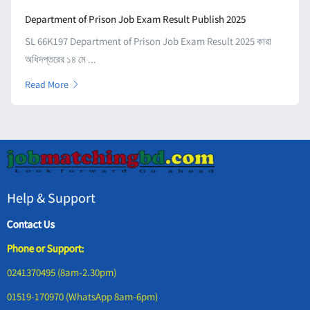
Department of Prison Job Exam Result Publish 2025
SL 66K197 Department of Prison Job Exam Result 2025 কারা
অধিদপ্তরের ১৪ মে ...
Read More
Help & Support
Contact Us
Phone or Support:
0241370495 (8am-2.30pm)
01519-170970 (WhatsApp 8am-6pm)