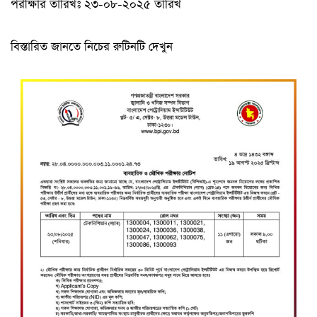
পরীক্ষার তারিখঃ ২৩-০৮-২০২৫ তারিখ
বিস্তারিত জানতে নিচের রুটিনটি দেখুন