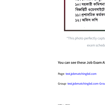
“This photo perfectly capt
exam schedu
You can see these Job Exam Al
Page-
test.jobmatchingbd.com
Group-
test.jobmatchingbd.com-Gro