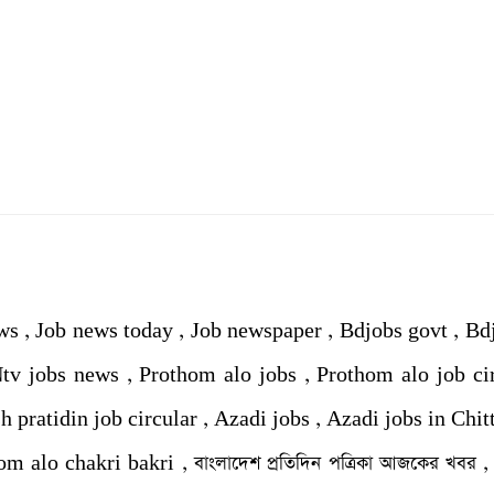
ws , Job news today , Job newspaper , Bdjobs govt , Bd
 Ntv jobs news , Prothom alo jobs , Prothom alo job ci
h pratidin job circular , Azadi jobs , Azadi jobs in Chitt
m alo chakri bakri , বাংলাদেশ প্রতিদিন পত্রিকা আজকের খবর , চ