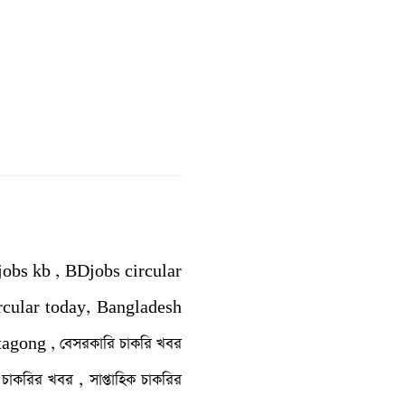
jobs kb , BDjobs circular
rcular today, Bangladesh
agong , বেসরকারি চাকরি খবর
াকরির খবর , সাপ্তাহিক চাকরির