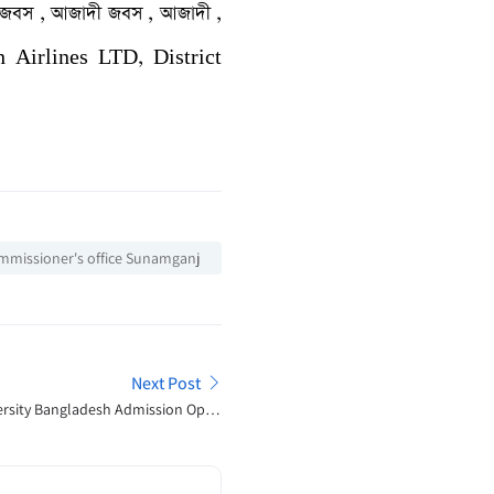
 জবস , আজাদী জবস , আজাদী ,
h Airlines LTD, District
ommissioner's office Sunamganj
Next Post
rsity Bangladesh Admission Open
Announcement 2025