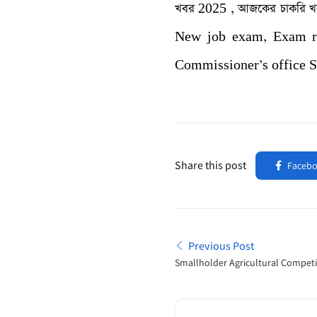
খবর 2025 , আজকের চাকরি খব
New job exam, Exam resu
Commissioner’s office 
Share this post
Faceb
Previous Post
Smallholder Agricultural Competi
BD Tender Notice 2025