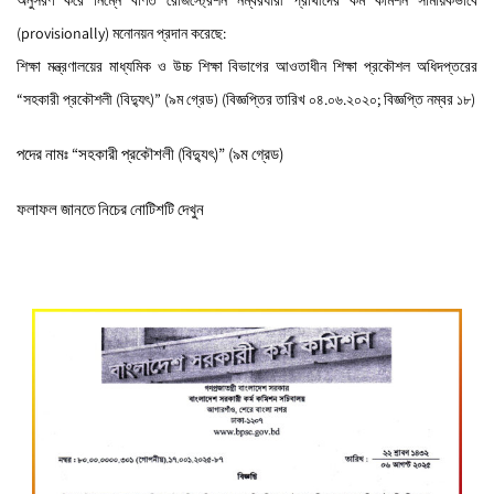
অনুসরণ করে নিম্নে বর্ণিত রেজিস্ট্রেশন নম্বরধারী প্রার্থীদের কর্ম কমিশন সাময়িকভাবে
(provisionally) মনোনয়ন প্রদান করেছে:
শিক্ষা মন্ত্রণালয়ের মাধ্যমিক ও উচ্চ শিক্ষা বিভাগের আওতাধীন শিক্ষা প্রকৌশল অধিদপ্তরের
“সহকারী প্রকৌশলী (বিদ্যুৎ)” (৯ম গ্রেড) (বিজ্ঞপ্তির তারিখ ০৪.০৬.২০২০; বিজ্ঞপ্তি নম্বর ১৮)
পদের নামঃ “সহকারী প্রকৌশলী (বিদ্যুৎ)” (৯ম গ্রেড)
ফলাফল জানতে নিচের নোটিশটি দেখুন