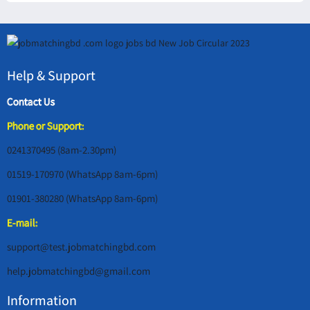
Help & Support
Contact Us
Phone or Support:
0241370495 (8am-2.30pm)
01519-170970 (WhatsApp 8am-6pm)
01901-380280 (WhatsApp 8am-6pm)
E-mail:
support@test.jobmatchingbd.com
help.jobmatchingbd@gmail.com
Information