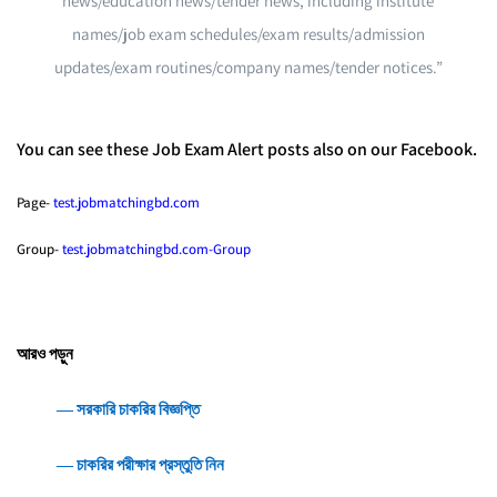
news/education news/tender news, including institute
names/job exam schedules/exam results/admission
updates/exam routines/company names/tender notices.”
You can see these Job Exam Alert posts also on our Facebook.
Page-
test.jobmatchingbd.com
Group-
test.jobmatchingbd.com-Group
আরও পড়ুন
― সরকারি চাকরির বিজ্ঞপ্তি
― চাকরির পরীক্ষার প্রস্তুতি নিন