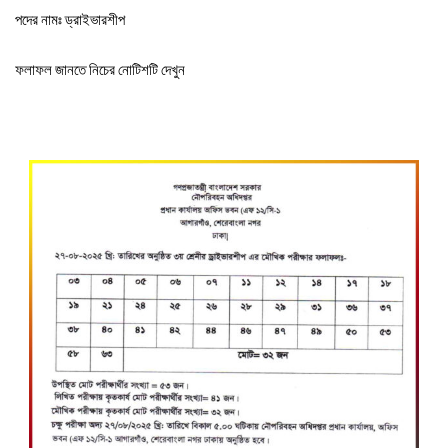
পদের নামঃ ড্রাইভারশীপ
ফলাফল জানতে নিচের নোটিশটি দেখুন