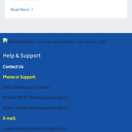
Read More
Help & Support
Contact Us
Phone or Support:
0241370495 (8am-2.30pm)
01519-170970 (WhatsApp 8am-6pm)
01901-380280 (WhatsApp 8am-6pm)
E-mail:
support@test.jobmatchingbd.com